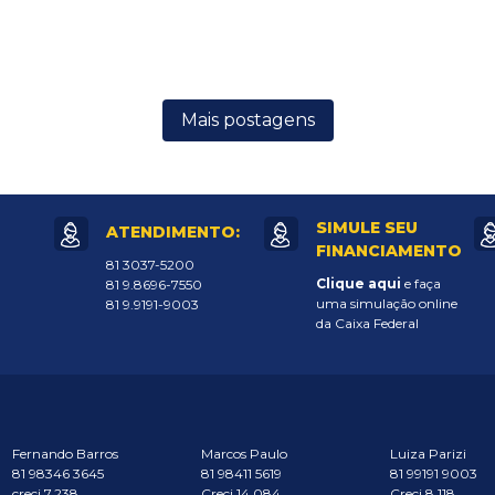
Mais postagens
SIMULE SEU
ATENDIMENTO:
FINANCIAMENTO
81 3037-5200
Clique aqui
e faça
81 9.8696-7550
uma simulação online
81 9.9191-9003
da Caixa Federal
Fernando Barros
Marcos Paulo
Luiza Parizi
81 98346 3645
81 98411 5619
81 99191 9003
creci 7.238
Creci 14.084
Creci 8.118