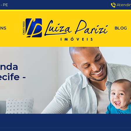
 - PE
Atendi
ENS
BLOG
enda
cife -