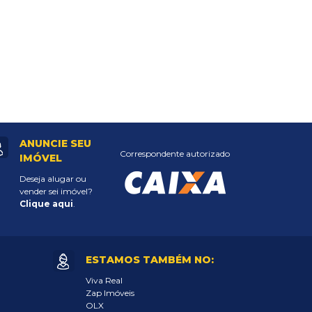
ANUNCIE SEU
Correspondente autorizado
IMÓVEL
Deseja alugar ou
vender sei imóvel?
Clique aqui
.
ESTAMOS TAMBÉM NO:
Viva Real
Zap Imóveis
OLX