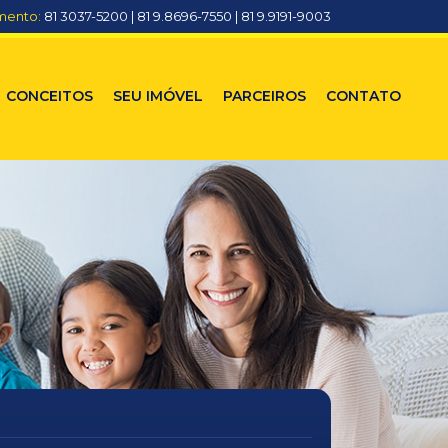
mento:
81 3037-5200 | 81 9.8696-7550 | 81 9.9191-9003
CONCEITOS
SEU IMÓVEL
PARCEIROS
CONTATO