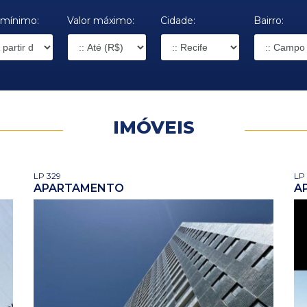
 mínimo:
Valor máximo:
Cidade:
Bairro:
IMÓVEIS
LP 329
LP
APARTAMENTO
A