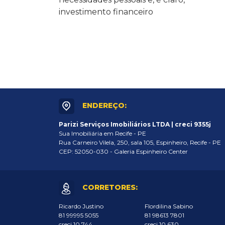
investimento financeiro
ENDEREÇO:
Parizi Serviços Imobiliários LTDA | creci 9355j
Sua Imobiliária em Recife - PE
Rua Carneiro Vilela, 250, sala 105, Espinheiro, Recife - PE
CEP: 52050-030 - Galeria Espinheiro Center
CORRETORES:
Ricardo Justino
Flordilina Sabino
81 99995 5055
81 98613 7801
creci 10.744
creci 10.630