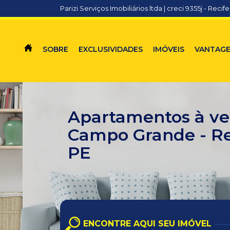
Parizi Serviços Imobiliários ltda | creci 9355j - Recife
SOBRE
EXCLUSIVIDADES
IMÓVEIS
VANTAG
Apartamentos à v
Campo Grande - Re
PE
ENCONTRE AQUI SEU IMÓVEL