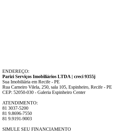
Como tornar seu imóvel mais sustentável
Descubra como tornar seu imóvel mais sustentável com dicas
simples e eficazes para economizar energia, reduzir resíduos e
melhorar a eficiência ambiental da sua casa.
O impacto da tecnologia no mercado imobiliário
Ferramentas inovadoras e novas soluções digitais têm mudado a
ENDEREÇO:
forma como compradores, vendedores e investidores interagem com
Parizi Serviços Imobiliários LTDA | creci 9355j
imóveis, desde a pesquisa até a finalização de contratos.
Sua Imobiliária em Recife - PE
Rua Carneiro Vilela, 250, sala 105, Espinheiro, Recife - PE
Mais postagens
CEP: 52050-030 - Galeria Espinheiro Center
ATENDIMENTO:
81 3037-5200
81 9.8696-7550
81 9.9191-9003
SIMULE SEU FINANCIAMENTO