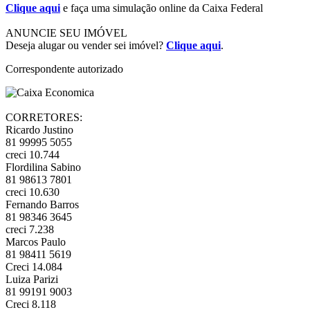
Clique aqui
e faça uma simulação online da Caixa Federal
ANUNCIE SEU IMÓVEL
Deseja alugar ou vender sei imóvel?
Clique aqui
.
Correspondente autorizado
CORRETORES:
Ricardo Justino
81 99995 5055
creci 10.744
Flordilina Sabino
81 98613 7801
creci 10.630
Fernando Barros
81 98346 3645
creci 7.238
Marcos Paulo
81 98411 5619
Creci 14.084
Luiza Parizi
81 99191 9003
Creci 8.118